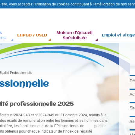
site, vous acceptez l’utilisation de cookies contribuant à l'amélioration de nos serv
Aller
Contact
Plan
au
du
contenu
site
s
Maison d'Accueil
principal
EHPAD / USLD
Emploi et stage
ers
Spécialisée
Egalité Professionnelle
ssionnelle
Dé
Ac
é professionnelle 2025
Si
ets n°2024-948 et n°2024-949 du 21 octobre 2024, relatifs à la
n des écarts de rémunération entre les femmes et les hommes dans
Si
spitalière, les établissements de la FPH sont tenus de publier
ts obtenus pour chaque indicateur de l'Index de l'égalité