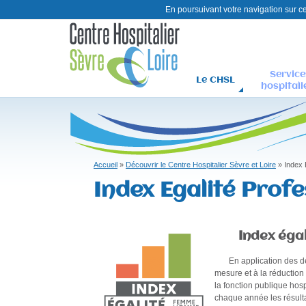
En poursuivant votre navigation sur ce 
Service
Le CHSL
hospitali
C
H
S
L
Accueil
»
Découvrir le Centre Hospitalier Sèvre et Loire
»
Index 
Vous
Index Egalité Profe
êtes
ici
Index égalit
En application des décr
mesure et à la réductio
la fonction publique ho
chaque année les résulta