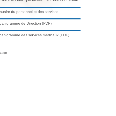
c
ison d'Accueil Spécialisée, Le Loroux Bottereau
h
nuaire du personnel et des services
e
r
ganigramme de Direction (PDF)
c
h
ganigramme des services médicaux (PDF)
e
stage