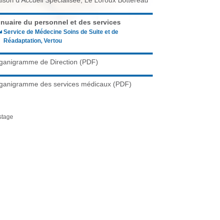
c
ison d'Accueil Spécialisée, Le Loroux Bottereau
h
nuaire du personnel et des services
e
Service de Médecine Soins de Suite et de
r
Réadaptation, Vertou
c
ganigramme de Direction (PDF)
h
e
ganigramme des services médicaux (PDF)
stage