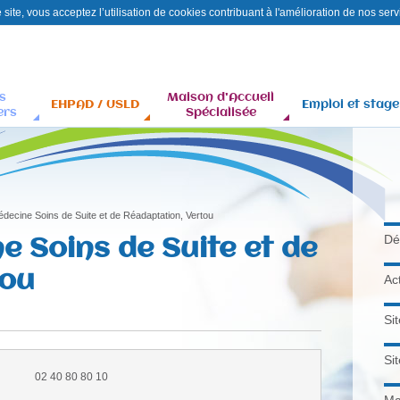
site, vous acceptez l’utilisation de cookies contribuant à l'amélioration de nos serv
Aller
Contact
Plan
au
du
contenu
site
s
Maison d'Accueil
principal
EHPAD / USLD
Emploi et stage
ers
Spécialisée
decine Soins de Suite et de Réadaptation, Vertou
e Soins de Suite et de
Dé
tou
Ac
Si
Si
02 40 80 80 10