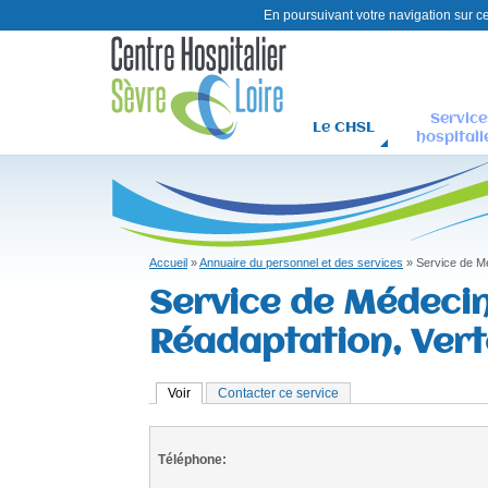
En poursuivant votre navigation sur ce 
Service
Le CHSL
hospitali
C
H
S
L
Accueil
»
Annuaire du personnel et des services
»
Service de Mé
Vous
Service de Médecin
êtes
Réadaptation, Ver
ici
Voir
(onglet actif)
Contacter ce service
Téléphone: