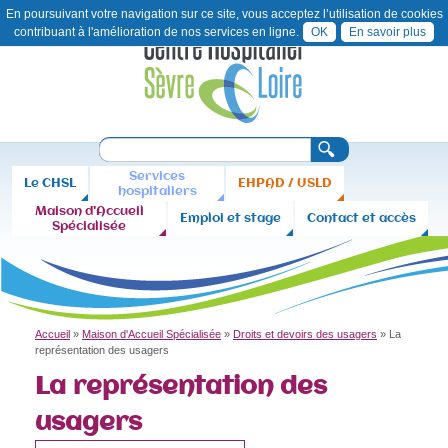
En poursuivant votre navigation sur ce site, vous acceptez l’utilisation de cookies
contribuant à l'amélioration de nos services en ligne.
OK
En savoir plus
Aller
Contact
Plan
au
du
contenu
site
principal
C
R
F
e
H
Services
Le CHSL
EHPAD / USLD
c
o
hospitaliers
h
S
Maison d'Accueil
r
Emploi et stage
Contact et accès
e
Spécialisée
r
L
m
c
u
h
e
l
a
Accueil
»
Maison d'Accueil Spécialisée
»
Droits et devoirs des usagers
»
La
Vous
i
représentation des usagers
êtes
La représentation des
r
ici
e
usagers
d