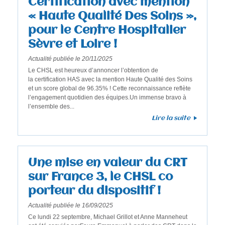
Certification avec mention
e
« Haute Qualité Des Soins »,
r
pour le Centre Hospitalier
e
Sèvre et Loire !
c
Actualité publiée le 20/11/2025
h
Le CHSL est heureux d’annoncer l’obtention de
e
la certification HAS avec la mention Haute Qualité des Soins
r
et un score global de 96.35% ! Cette reconnaissance reflète
l’engagement quotidien des équipes.Un immense bravo à
c
l’ensemble des...
h
Lire la suite
e
Une mise en valeur du CRT
sur France 3, le CHSL co
porteur du dispositif !
Actualité publiée le 16/09/2025
Ce lundi 22 septembre, Michael Grillot et Anne Manneheut