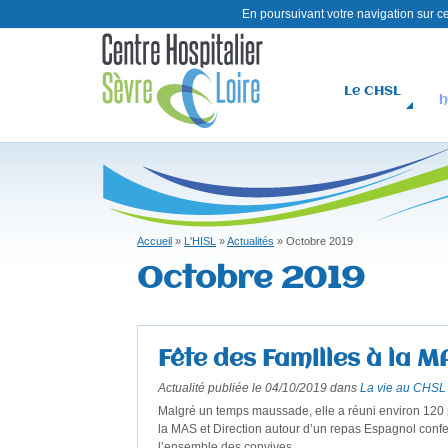
En poursuivant votre navigation sur ce 
Le CHSL
h
C
H
S
L
Accueil
»
L'HISL
»
Actualités
»
Octobre 2019
Vous
Octobre 2019
êtes
ici
Fête des Familles à la 
Actualité publiée le 04/10/2019 dans
La vie au CHSL
Malgré un temps maussade, elle a réuni environ 120 p
la MAS et Direction autour d’un repas Espagnol confect
l’ensemble des convives....