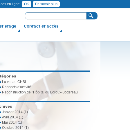
ices en ligne.
OK
En savoir plus
R
F
e
c
et stage
Contact et accès
o
h
r
e
r
m
c
u
h
e
l
a
i
tégories
r
La vie au CHSL
Rapports d'activité
e
Reconstruction de l'Hôpital du Loroux-Bottereau
d
e
chives
Janvier 2014
(1)
r
Avril 2014
(1)
e
Mai 2014
(1)
Octobre 2014
(1)