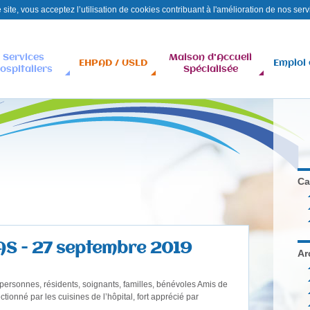
site, vous acceptez l’utilisation de cookies contribuant à l'amélioration de nos serv
Aller
Contact
Plan
au
du
Services
Maison d'Accueil
EHPAD / USLD
Emploi 
contenu
site
ospitaliers
Spécialisée
principal
Ca
MAS - 27 septembre 2019
Ar
ersonnes, résidents, soignants, familles, bénévoles Amis de
ionné par les cuisines de l’hôpital, fort apprécié par