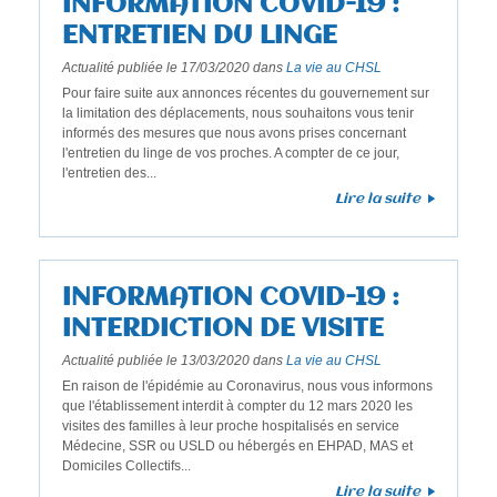
INFORMATION COVID-19 :
e
ENTRETIEN DU LINGE
r
Actualité publiée le 17/03/2020 dans
La vie au CHSL
e
Pour faire suite aux annonces récentes du gouvernement sur
c
la limitation des déplacements, nous souhaitons vous tenir
h
informés des mesures que nous avons prises concernant
l'entretien du linge de vos proches. A compter de ce jour,
e
l'entretien des...
r
Lire la suite
c
h
e
INFORMATION COVID-19 :
INTERDICTION DE VISITE
Actualité publiée le 13/03/2020 dans
La vie au CHSL
En raison de l'épidémie au Coronavirus, nous vous informons
que l'établissement interdit à compter du 12 mars 2020 les
visites des familles à leur proche hospitalisés en service
Médecine, SSR ou USLD ou hébergés en EHPAD, MAS et
Domiciles Collectifs...
Lire la suite