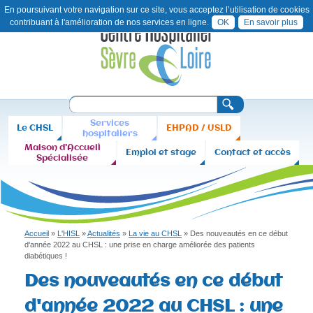
En poursuivant votre navigation sur ce site, vous acceptez l’utilisation de cookies
contribuant à l'amélioration de nos services en ligne.
OK
En savoir plus
Aller
Contact
Plan
au
du
contenu
site
principal
C
R
F
e
H
Services
Le CHSL
EHPAD / USLD
c
o
hospitaliers
h
S
Maison d'Accueil
r
Emploi et stage
Contact et accès
e
Spécialisée
r
L
m
c
u
h
e
l
a
Accueil
»
L'HISL
»
Actualités
»
La vie au CHSL
»
Des nouveautés en ce début
Vous
i
d'année 2022 au CHSL : une prise en charge améliorée des patients
diabétiques !
êtes
r
Des nouveautés en ce début
ici
e
d'année 2022 au CHSL : une
d