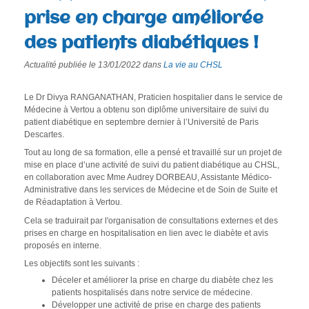
e
prise en charge améliorée
r
des patients diabétiques !
e
c
Actualité publiée le 13/01/2022 dans
La vie au CHSL
h
Le Dr Divya RANGANATHAN, Praticien hospitalier dans le service de
e
Médecine à Vertou a obtenu son diplôme universitaire de suivi du
r
patient diabétique en septembre dernier à l’Université de Paris
Descartes.
c
Tout au long de sa formation, elle a pensé et travaillé sur un projet de
h
mise en place d’une activité de suivi du patient diabétique au CHSL,
e
en collaboration avec Mme Audrey DORBEAU, Assistante Médico-
Administrative dans les services de Médecine et de Soin de Suite et
de Réadaptation à Vertou.
Cela se traduirait par l'organisation de consultations externes et des
prises en charge en hospitalisation en lien avec le diabète et avis
proposés en interne.
Les objectifs sont les suivants :
Déceler et améliorer la prise en charge
du diabète chez les
patients hospitalisés dans notre service de médecine.
Développer une activité de prise en charge des patients