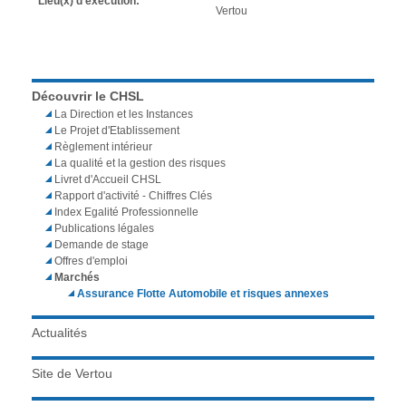
Lieu(x) d'exécution:
Vertou
Découvrir le CHSL
La Direction et les Instances
Le Projet d'Etablissement
Règlement intérieur
La qualité et la gestion des risques
Livret d'Accueil CHSL
Rapport d'activité - Chiffres Clés
Index Egalité Professionnelle
Publications légales
Demande de stage
Offres d'emploi
Marchés
Assurance Flotte Automobile et risques annexes
Actualités
Site de Vertou