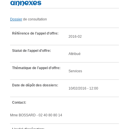
annexes
e
r
e
Dossier
de consultation
c
Référence de l'appel d'offre:
h
2016-02
e
r
Statut de l'appel d'offre:
Attribué
c
h
Thématique de l'appel d'offre:
Services
e
Date de dépôt des dossiers:
10/02/2016 - 12:00
Contact:
Mme BOSSARD - 02 40 80 80 14