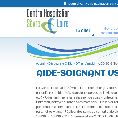
En poursuivant votre navigation sur ce 
Service
Le CHSL
hospitali
C
H
S
L
Accueil
»
Découvrir le CHSL
»
Offres d'emploi
»
AIDE-SOIGNA
Vous
AIDE-SOIGNANT U
êtes
ici
Le Centre Hospitalier Sèvre et Loire recrute un(e) Aide
patient(e)s / résident(e)s, dans leurs gestes de la vie quo
etc.) - Aider l'infirmier à la réalisation de soins - Entrete
Entretenir, nettoyer et ranger des matériels. - Observer l'
personne - Observer le bon fonctionnement des appareill
paramètres vitaux - Réaliser des soins de confort et de 
14H30 ou 14H30 à 21H 1 week-end sur 2 CDD TEMPS 