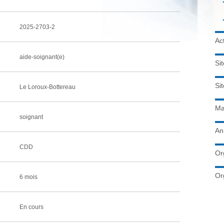
2025-2703-2
Ac
aide-soignant(e)
Si
Si
Le Loroux-Bottereau
Ma
soignant
An
CDD
Or
Or
6 mois
En cours