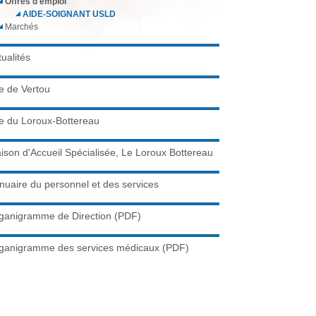
c
Offres d'emploi
AIDE-SOIGNANT USLD
h
Marchés
e
r
tualités
c
te de Vertou
h
e
te du Loroux-Bottereau
ison d'Accueil Spécialisée, Le Loroux Bottereau
nuaire du personnel et des services
ganigramme de Direction (PDF)
ganigramme des services médicaux (PDF)