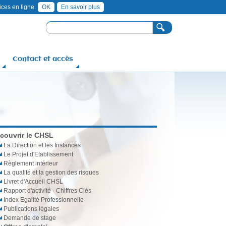
ices en ligne.
OK
En savoir plus
R
F
e
c
o
h
Contact et accès
r
e
r
m
c
u
h
e
l
a
i
couvrir le CHSL
r
La Direction et les Instances
Le Projet d'Etablissement
e
Règlement intérieur
d
La qualité et la gestion des risques
Livret d'Accueil CHSL
e
Rapport d'activité - Chiffres Clés
r
Index Egalité Professionnelle
Publications légales
e
Demande de stage