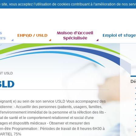
site, vous acceptez l’utilisation de cookies contribuant à l'amélioration de nos serv
Aller
Contact
Plan
au
du
contenu
site
s
Maison d'Accueil
principal
EHPAD / USLD
Emploi et stage
ers
Spécialisée
NT USLD
SLD
Dé
 Soignant( e) au sein de son service USLD Vous accompagnez des
tidienne: - Accueillir des personnes (patients, usagers, familles,
nir l'environnement immédiat de la personne et la réfection des lits -
état de santé et le comportement relationnel et social d'une
ages et dispositifs médicaux - Observer et mesurer des
bien-être Programmation : Périodes de travail de 8 heures 6H30 à
PARTIEL 75%