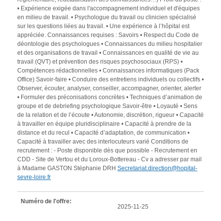
• Expérience exigée dans l'accompagnement individuel et d'équipes
en milieu de travail. • Psychologue du travail ou clinicien spécialisé
sur les questions liées au travail. • Une expérience à l’hôpital est
appréciée. Connaissances requises : Savoirs • Respect du Code de
déontologie des psychologues • Connaissances du milieu hospitalier
et des organisations de travail • Connaissances en qualité de vie au
travail (QVT) et prévention des risques psychosociaux (RPS) •
Compétences rédactionnelles • Connaissances informatiques (Pack
Office) Savoir-faire • Conduire des entretiens individuels ou collectifs •
Observer, écouter, analyser, conseiller, accompagner, orienter, alerter
• Formuler des préconisations concrètes • Techniques d’animation de
groupe et de debriefing psychologique Savoir-être • Loyauté • Sens
de la relation et de l’écoute • Autonomie, discrétion, rigueur • Capacité
à travailler en équipe pluridisciplinaire • Capacité à prendre de la
distance et du recul • Capacité d’adaptation, de communication •
Capacité à travailler avec des interlocuteurs varié Conditions de
recrutement : - Poste disponible dès que possible - Recrutement en
CDD - Site de Vertou et du Loroux-Bottereau - Cv a adresser par mail
à Madame GASTON Stéphanie DRH
Secretariat.direction@hopital-
sevre-loire.fr
Numéro de l'offre:
2025-11-25