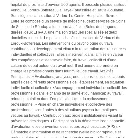
e
hôpital de proximité d’environ 500 agents. Il possède plusieurs sites :
Vertou, le Loroux-Bottereau, la Haye-Fouassière et Haute-Goulaine.
r
Son siège social se situe à Vertou. Le Centre Hospitalier Sèvre et
e
Loire se compose d’un service de médecine, deux services de Soins
de Suite et de Réadaptation, deux Unités de Soins de Longues
c
durées, deux EHPAD, une maison d’accueil spécialisée et deux
h
domiciles collectifs. Le poste est basé sur les sites de Vertou et du
Loroux-Bottereau. Les interventions du psychologue du travail
e
contribuent au développement et/ou à la restauration des ressources
r
individuelles et collectives. Elles s’inscrivent dans la mise en valeur
des compétences et des savoir-faire, du travail collectif et d’une
c
culture de débat autour du travail réel. Il est amené à prendre en
h
charge les professionnels dans leur milieu de travail. Activités
Principales : • Évaluations, analyses, orientations, conseils et appuis
e
auprès des différents professionnels de l’établissement, en situation
individuelle et collective. • Accompagnement individuel et collectif des
professionnels dans le champ de la santé et du handicap au travail,
retour et maintien dans l’emploi, ainsi que du reclassement
professionnel. • Prise en charge individuelle et collective des
professionnels confrontés à des situations psycho-traumatiques
vécues au travail. • Contribution aux projets institutionnels visant la
prévention des risques. • Participation à la démarche institutionnelle
d’évaluation et de prévention des risques psychosociaux (RPS). •
Démarche d’information et de recherche (veille bibliographique et
réglementaire, réactualisation des connaissances…) Profil du poste :