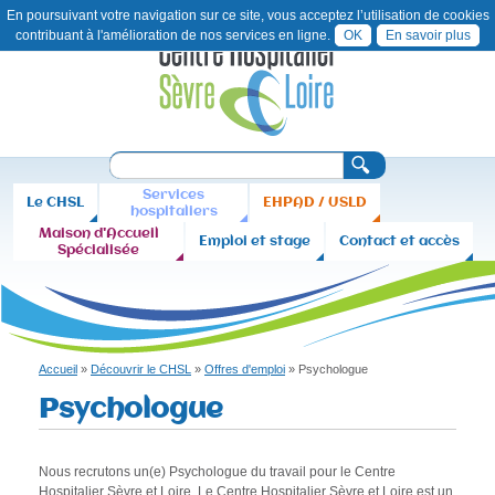
En poursuivant votre navigation sur ce site, vous acceptez l’utilisation de cookies
contribuant à l'amélioration de nos services en ligne.
OK
En savoir plus
Aller
Contact
Plan
au
du
contenu
site
principal
C
R
F
e
H
Services
Le CHSL
EHPAD / USLD
c
o
hospitaliers
h
S
Maison d'Accueil
r
Emploi et stage
Contact et accès
e
Spécialisée
r
L
m
c
u
h
e
l
a
Accueil
»
Découvrir le CHSL
»
Offres d'emploi
»
Psychologue
Vous
i
Psychologue
êtes
r
ici
e
Nous recrutons un(e) Psychologue du travail pour le Centre
d
Hospitalier Sèvre et Loire. Le Centre Hospitalier Sèvre et Loire est un